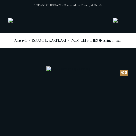
SOKAK SİHİRBAZI - Powered by Kıvanç & Burak
Anasayfa
İSKAMBİL KARTLARI
PREMIUM
LIES (Nothing is real)
%3