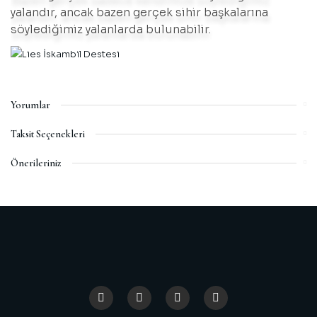
yalandır, ancak bazen gerçek sihir başkalarına
söylediğimiz yalanlarda bulunabilir.
Yorumlar
Taksit Seçenekleri
Bu ürüne ilk yorumu siz yapın!
Önerileriniz
Bu ürünün fiyat bilgisi, resim, ürün açıklamalarında ve diğer
Yorum Yaz
konularda yetersiz gördüğünüz noktaları öneri formunu
kullanarak tarafımıza iletebilirsiniz.
Görüş ve önerileriniz için teşekkür ederiz.
Ürün resmi kalitesiz, bozuk veya görüntülenemiyor.
Ürün açıklamasında eksik bilgiler bulunuyor.
Ürün bilgilerinde hatalar bulunuyor.