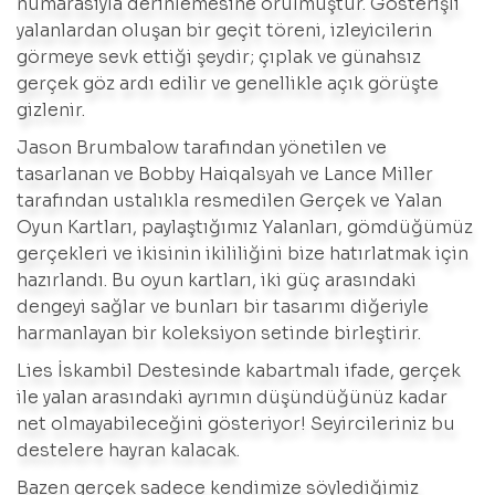
numarasıyla derinlemesine örülmüştür. Gösterişli
yalanlardan oluşan bir geçit töreni, izleyicilerin
görmeye sevk ettiği şeydir; çıplak ve günahsız
gerçek göz ardı edilir ve genellikle açık görüşte
gizlenir.
Jason Brumbalow tarafından yönetilen ve
tasarlanan ve Bobby Haiqalsyah ve Lance Miller
tarafından ustalıkla resmedilen Gerçek ve Yalan
Oyun Kartları, paylaştığımız Yalanları, gömdüğümüz
gerçekleri ve ikisinin ikililiğini bize hatırlatmak için
hazırlandı. Bu oyun kartları, iki güç arasındaki
dengeyi sağlar ve bunları bir tasarımı diğeriyle
harmanlayan bir koleksiyon setinde birleştirir.
Lies İskambil Destesinde kabartmalı ifade, gerçek
ile yalan arasındaki ayrımın düşündüğünüz kadar
net olmayabileceğini gösteriyor! Seyircileriniz bu
destelere hayran kalacak.
Bazen gerçek sadece kendimize söylediğimiz