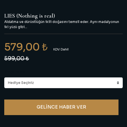
LIES (Nothing is real)
Aldatma ve dürüstlüğün ikili doğasını temsil eder. Aynı madalyonun
iki yüzü gibi...
579,00 ₺
KDV Dahil
599,00 ₺
Seçenekler
GELİNCE HABER VER