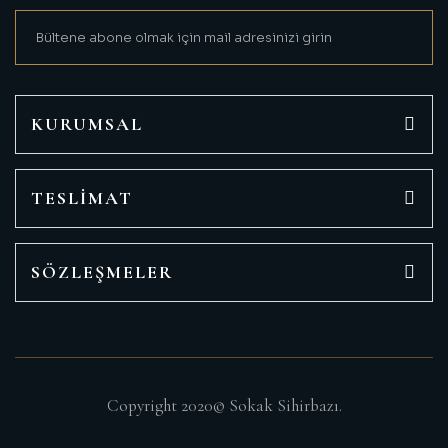
Ürün fiyatı diğer sitelerden daha pahalı.
Bu ürüne benzer farklı alternatifler olmalı.
KURUMSAL
TESLİMAT
Gönder
SÖZLEŞMELER
Copyright 2020© Sokak Sihirbazı.