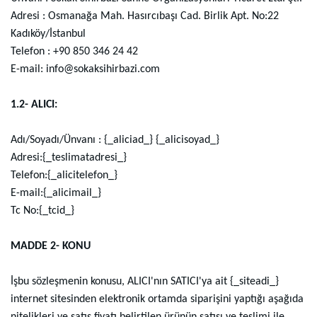
Adresi : Osmanağa Mah. Hasırcıbaşı Cad. Birlik Apt. No:22
Kadıköy/İstanbul
Telefon : +90 850 346 24 42
E-mail: info@sokaksihirbazi.com
1.2- ALICI:
Adı/Soyadı/Ünvanı : {_aliciad_} {_alicisoyad_}
Adresi:{_teslimatadresi_}
Telefon:{_alicitelefon_}
E-mail:{_alicimail_}
Tc No:{_tcid_}
MADDE 2- KONU
İşbu sözleşmenin konusu, ALICI'nın SATICI'ya ait {_siteadi_}
internet sitesinden elektronik ortamda siparişini yaptığı aşağıda