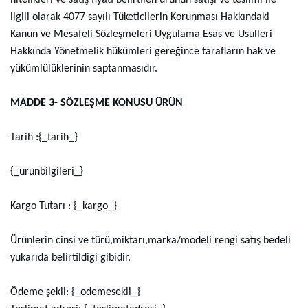
nitelikleri ve satış fiyatı belirtilen ürünün satışı ve teslimi ile
ilgili olarak 4077 sayılı Tüketicilerin Korunması Hakkındaki
Kanun ve Mesafeli Sözleşmeleri Uygulama Esas ve Usulleri
Hakkında Yönetmelik hükümleri gereğince tarafların hak ve
yükümlülüklerinin saptanmasıdır.
MADDE 3- SÖZLEŞME KONUSU ÜRÜN
Tarih :{_tarih_}
{_urunbilgileri_}
Kargo Tutarı : {_kargo_}
Ürünlerin cinsi ve türü,miktarı,marka/modeli rengi satış bedeli
yukarıda belirtildiği gibidir.
Ödeme şekli: {_odemesekli_}