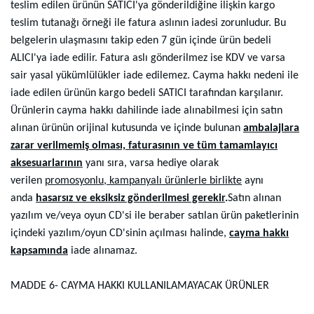
teslim edilen ürünün SATICI'ya gönderildiğine ilişkin kargo
teslim tutanağı örneği ile fatura aslının iadesi zorunludur. Bu
belgelerin ulaşmasını takip eden 7 gün içinde ürün bedeli
ALICI'ya iade edilir. Fatura aslı gönderilmez ise KDV ve varsa
sair yasal yükümlülükler iade edilemez. Cayma hakkı nedeni ile
iade edilen ürünün kargo bedeli SATICI tarafından karşılanır.
Ürünlerin cayma hakkı dahilinde iade alınabilmesi için satın
alınan ürünün orijinal kutusunda ve içinde bulunan
ambalajlara
zarar verilmemiş olması, faturasının ve tüm tamamlayıcı
aksesuarlarının
yanı sıra, varsa hediye olarak
verilen
promosyonlu, kampanyalı ürünlerle birlikte
aynı
anda
hasarsız ve eksiksiz gönderilmesi gerekir
.
Satın alınan
yazılım ve/veya oyun CD'si ile beraber satılan ürün paketlerinin
içindeki yazılım/oyun CD'sinin açılması halinde,
cayma hakkı
kapsamında
iade alınamaz.
MADDE 6- CAYMA HAKKI KULLANILAMAYACAK ÜRÜNLER