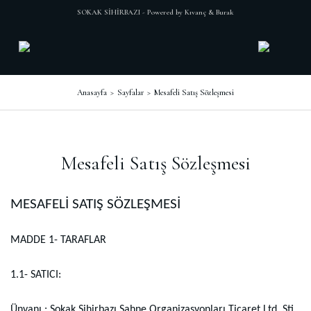
SOKAK SİHİRBAZI - Powered by Kıvanç & Burak
Anasayfa
Sayfalar
Mesafeli Satış Sözleşmesi
Mesafeli Satış Sözleşmesi
MESAFELİ SATIŞ SÖZLEŞMESİ
MADDE 1- TARAFLAR
1.1- SATICI:
Ünvanı : Sokak Sihirbazı Sahne Organizasyonları Ticaret Ltd. Şti.