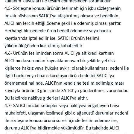
kullanım klavuzları ile teslim edilmesinden sorumludur.
4.5- Sözleşme konusu ürünün teslimatı için işbu sözleşmenin
imzalı nüshasının SATICI'ya ulaştırılmış olması ve bedelinin
ALICI'nın tercih ettiği ödeme şekli ile ödenmiş olması şarttır.
Herhangi bir nedenle ürün bedeli ödenmez veya banka
kayıtlarında iptal edilir ise, SATICI ürünün teslimi
yükümlülüğünden kurtulmuş kabul edilir.
4.6- Ürünün tesliminden sonra ALICI'ya ait kredi kartının
ALICI'nın kusurundan kaynaklanmayan bir şekilde yetkisiz
kişilerce haksız veya hukuka aykırı olarak kullanılması nedeni ile
ilgili banka veya finans kuruluşun ürün bedelini SATICI'ya
ödememesi halinde, ALICI'nın kendisine teslim edilmiş olması
kaydıyla ürünün 3 gün içinde SATICI'ya gönderilmesi zorunludur.
Bu takdirde nakliye giderleri ALICI'ya aittir.
4.7- SATICI mücbir sebepler veya nakliyeyi engelleyen hava
muhalefeti, ulaşımın kesilmesi gibi olağanüstü durumlar nedeni
ile sözleşme konusu ürünü süresi içinde teslim edemez ise,
durumu ALICI'ya bildirmekle yükümlüdür. Bu takdirde ALICI