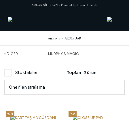
SOKAK SİHİRBAZI - Powered by Kıvanç & Burak
Anasayfa
AKSESUAR
DİĞER
MURPHY'S MAGIC
Stoktakiler
Toplam 2 ürün
%9
%5