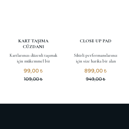
KART TAŞIMA
CLOSE UP PAD
CÜZDANI
Kartlarınızı düzenli taşımak
Sihirli performanslarınız
için mükemmel bir
için size harika bir alan
aksesuar..
yaratır.
99,00 ₺
899,00 ₺
109,00 ₺
949,00 ₺