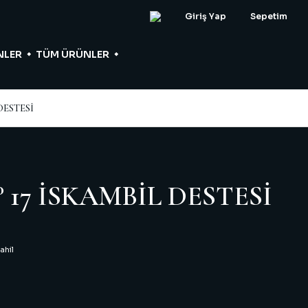
Giriş Yap
Sepetim
NLER
TÜM ÜRÜNLER
DESTESİ
17 İSKAMBİL DESTESİ
ahil