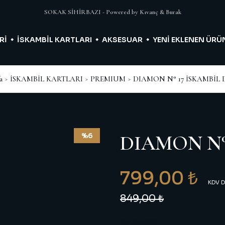
SOKAK SİHİRBAZI - Powered by Kıvanç & Burak
Rİ
İSKAMBİL KARTLARI
AKSESUAR
YENİ EKLENEN ÜRÜ
a
İSKAMBİL KARTLARI
PREMIUM
DIAMON N° 17 İSKAMBİL 
%6
DIAMON N° 
799,00 ₺
KDV D
849,00 ₺
Seçenekler