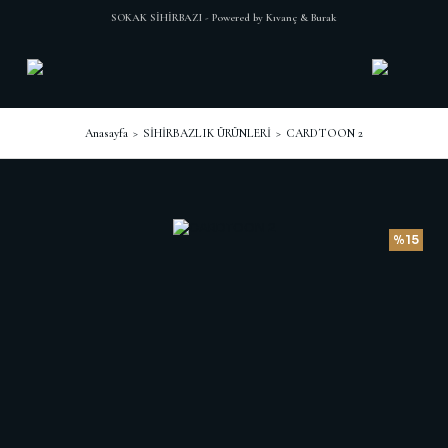
SOKAK SİHİRBAZI - Powered by Kıvanç & Burak
Anasayfa
SİHİRBAZLIK ÜRÜNLERİ
CARDTOON 2
%15