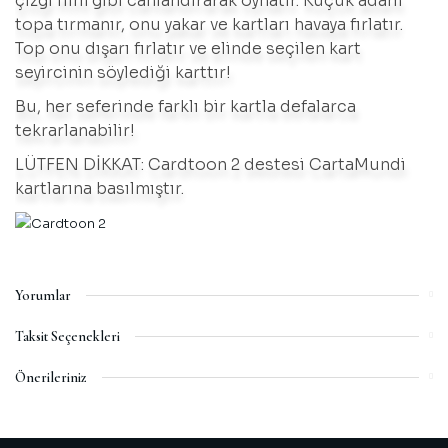
çizgi film gibi canlandırarak oynatır. Küçük adam
topa tırmanır, onu yakar ve kartları havaya fırlatır.
Top onu dışarı fırlatır ve elinde seçilen kart
seyircinin söylediği karttır!
Bu, her seferinde farklı bir kartla defalarca
tekrarlanabilir!
LÜTFEN DİKKAT: Cardtoon 2 destesi CartaMundi
kartlarına basılmıştır.
Yorumlar
Taksit Seçenekleri
Bu ürüne ilk yorumu siz yapın!
Önerileriniz
Bu ürünün fiyat bilgisi, resim, ürün açıklamalarında ve diğer
Yorum Yaz
konularda yetersiz gördüğünüz noktaları öneri formunu
kullanarak tarafımıza iletebilirsiniz.