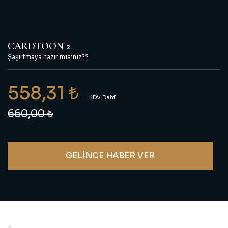
CARDTOON 2
Şaşırtmaya hazır mısınız??
558,31 ₺
KDV Dahil
660,00 ₺
GELİNCE HABER VER