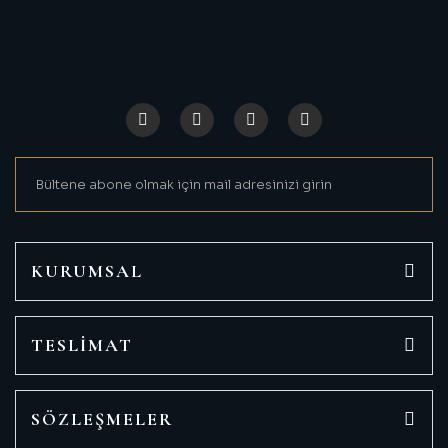
Görüş ve önerileriniz için teşekkür ederiz.
Ürün resmi kalitesiz, bozuk veya görüntülenemiyor.
Ürün açıklamasında eksik bilgiler bulunuyor.
Ürün bilgilerinde hatalar bulunuyor.
Ürün fiyatı diğer sitelerden daha pahalı.
Bu ürüne benzer farklı alternatifler olmalı.
KURUMSAL
TESLİMAT
Gönder
SÖZLEŞMELER