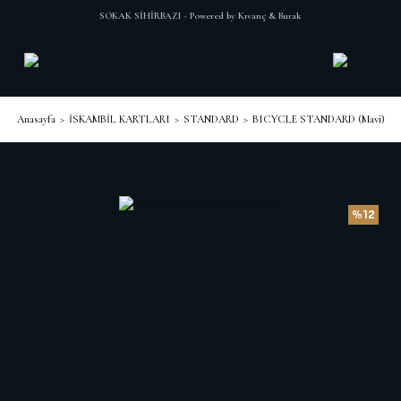
SOKAK SİHİRBAZI - Powered by Kıvanç & Burak
Anasayfa
İSKAMBİL KARTLARI
STANDARD
BICYCLE STANDARD (Mavi)
%12