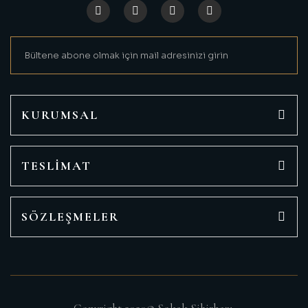
Ürün açıklamasında eksik bilgiler bulunuyor.
Ürün bilgilerinde hatalar bulunuyor.
Ürün fiyatı diğer sitelerden daha pahalı.
Bu ürüne benzer farklı alternatifler olmalı.
KURUMSAL
TESLİMAT
Gönder
SÖZLEŞMELER