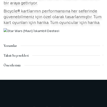
bir araya getiriyor.
Bicycle® kartlarının performansına her seferinde
güvenebilmeniz için özel olarak tasarlanmıştır. Tüm
kart oyunları için harika. Tüm oyuncular için harika.
Yorumlar
Taksit Seçenekleri
Önerileriniz
GÜZEL
Bu ürünün fiyat bilgisi, resim, ürün açıklamalarında ve diğer
konularda yetersiz gördüğünüz noktaları öneri formunu
Gayet güzel ve hızlı geldi paketleme vs güzeldi
kullanarak tarafımıza iletebilirsiniz.
H... Y... | 13/01/2021
Görüş ve önerileriniz için teşekkür ederiz.
Ürün resmi kalitesiz, bozuk veya görüntülenemiyor.
Yorum Yaz