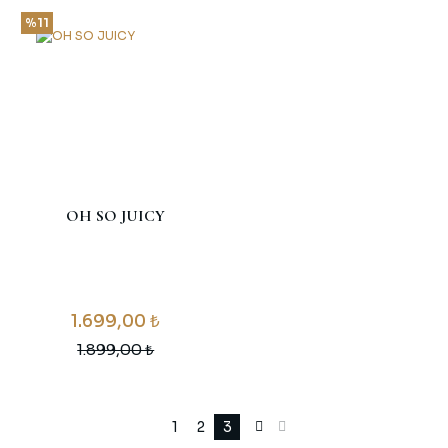
%11
OH SO JUICY
1.699,00 ₺
1.899,00 ₺
1
2
3