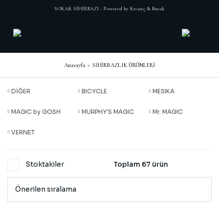
SOKAK SİHİRBAZI - Powered by Kıvanç & Burak
Anasayfa
SİHİRBAZLIK ÜRÜNLERİ
DİĞER
BICYCLE
MESIKA
MAGIC by GOSH
MURPHY'S MAGIC
Mr. MAGIC
VERNET
Stoktakiler
Toplam 67 ürün