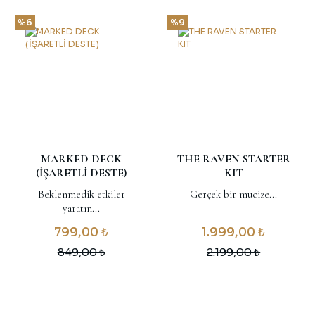
%6
%9
MARKED DECK
THE RAVEN STARTER
(İŞARETLİ DESTE)
KIT
Beklenmedik etkiler
Gerçek bir mucize...
yaratın...
799,00 ₺
1.999,00 ₺
849,00 ₺
2.199,00 ₺